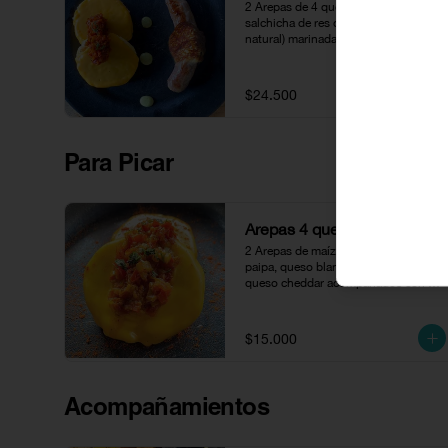
2 Arepas de 4 quesos con hohago y 
salchicha de res de 130 gr (100% 
natural) marinada en posta 
cartagenera, acompañada de cayeye.
$24.500
Para Picar
Arepas 4 quesos
2 Arepas de maíz peto con queso 
paipa, queso blanco, queso crema y 
queso cheddar acompañados con 
hogao.
$15.000
Acompañamientos