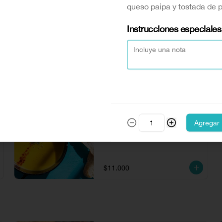
2 Arepas de 4 quesos con hogao y 
queso paipa y tostada de 
salchicha de pollo y tocineta de 130 
gr (100% natural) acompañada con 
Instrucciones especiales
salsa puerro.
$24.500
Crema de ahuyama
Agregar
Crema de ahuyama acompañada de 
queso paipa y tostada de pan.
$11.000