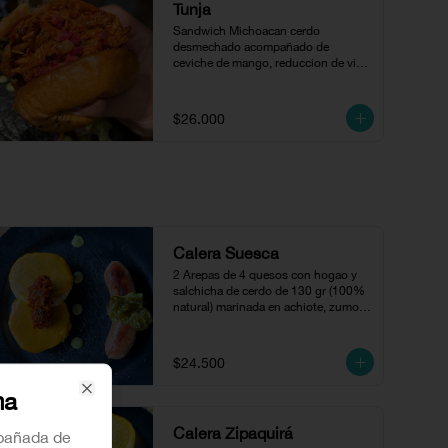
Tunja
Sandwich Michoacan cerdo 
desmechado acompañado de 
ceviche de mango, reduccion de vino 
en pan brioche.
$26.000
Calera Suesca
2 Arepas de 4 quesos con hogao y  
salchicha de cerdo de 130 gr (100% 
natural) marinada en achiote, zumo 
de naranja y cilantro, acompañada 
con compota de jalapeños.
$24.500
ma
Close
Calera Zipaquirá
pañada de