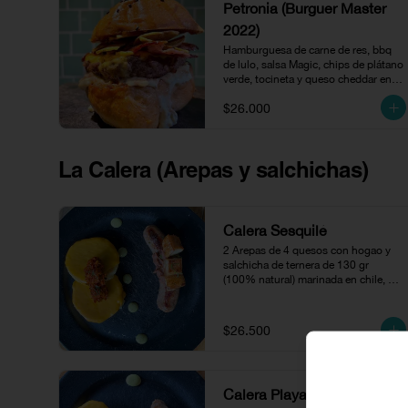
Petronia (Burguer Master
2022)
Hamburguesa de carne de res, bbq 
de lulo, salsa Magic, chips de plátano 
verde, tocineta y queso cheddar en 
pan brioche.
$26.000
La Calera (Arepas y salchichas)
Calera Sesquilé
2 Arepas de 4 quesos con hogao y 
salchicha de ternera de 130 gr 
(100% natural) marinada en chile, 
acompañado con refrito de frijol y 
chicharrón.
$26.500
Calera Playa Blanca