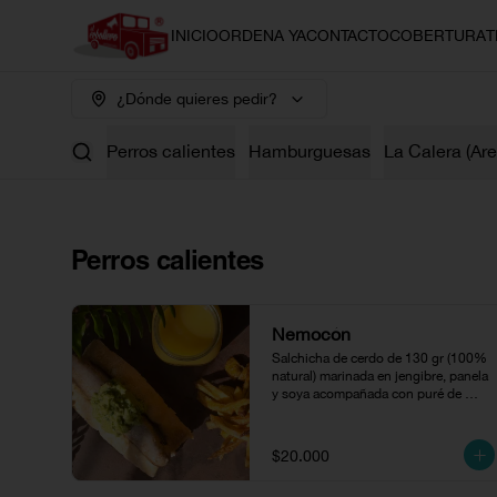
INICIO
ORDENA YA
CONTACTO
COBERTURA
T
¿Dónde quieres pedir?
Perros calientes
Hamburguesas
La Calera (Ar
Perros calientes
Nemocón
Salchicha de cerdo de 130 gr (100% 
natural) marinada en jengibre, panela 
y soya acompañada con puré de 
aguacate.
$20.000