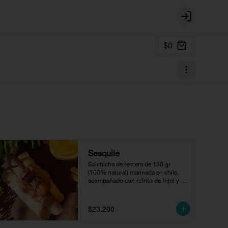
Login
$0
Sesquilé
Salchicha de ternera de 130 gr 
(100% natural) marinada en chile, 
acompañado con refrito de frijol y 
chicharrón.
$23.200