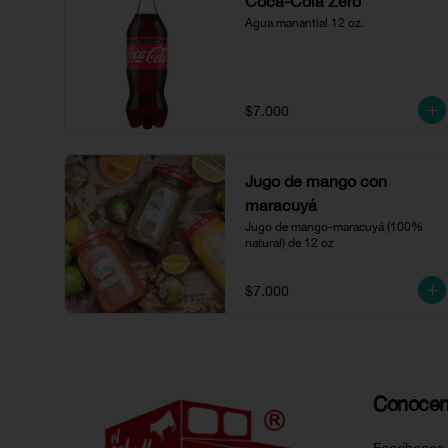
Coca-Cola Zero
Agua manantial 12 oz.
$7.000
Jugo de mango con
maracuyá
Jugo de mango-maracuyá (100% 
natural) de 12 oz
$7.000
Conóce