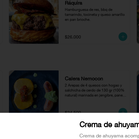
Ráquira
Hamburguesa de res, bbq de 
tamarindo, tocineta y queso amarillo 
en pan brioche.
$26.000
Calera Nemocón
2 Arepas de 4 quesos con hogao y 
salchicha de cerdo de 130 gr (100% 
natural) marinada en jengibre, panela 
y soya acompañada con puré de 
aguacate.
$24.500
Crema de ahuya
Calera Villa De Leyva
Crema de ahuyama acom