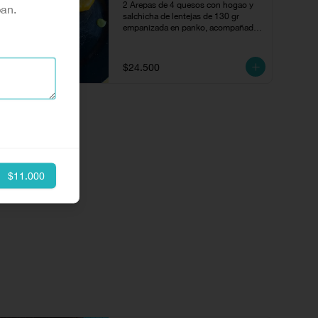
2 Arepas de 4 quesos con hogao y 
pan.
salchicha de lentejas de 130 gr 
empanizada en panko, acompañado 
con escabeche de cubios y chuguas.
$24.500
$11.000