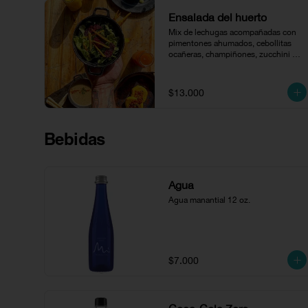
Ensalada del huerto
Mix de lechugas acompañadas con 
pimentones ahumados, cebollitas 
ocañeras, champiñones, zucchini 
salteado, queso paipa, queso 
cheddar y aguacate bañados en 
vinagreta de la casa.
$13.000
Bebidas
Agua
Agua manantial 12 oz.
$7.000