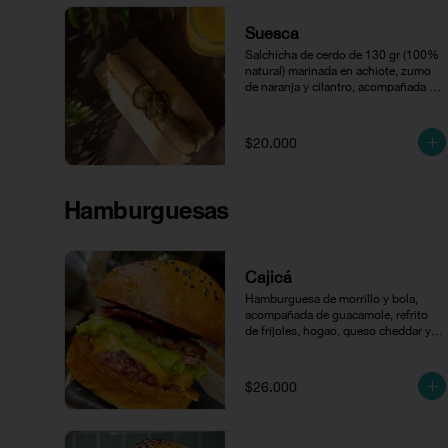
Suesca
Salchicha de cerdo de 130 gr (100% 
natural) marinada en achiote, zumo 
de naranja y cilantro, acompañada 
con compota de jalapeños.
$20.000
Hamburguesas
Cajicá
Hamburguesa de morrillo y bola, 
acompañada de guacamole, refrito 
de frijoles, hogao, queso cheddar y 
tocineta en pan brioche
$26.000