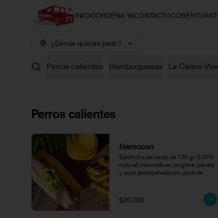
INICIO
ORDENA YA
CONTACTO
COBERTURA
T
¿Dónde quieres pedir?
Perros calientes
Hamburguesas
La Calera (Ar
Perros calientes
Nemocón
Salchicha de cerdo de 130 gr (100% 
natural) marinada en jengibre, panela 
y soya acompañada con puré de 
aguacate.
$20.000