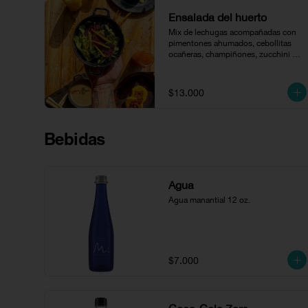
Ensalada del huerto
Mix de lechugas acompañadas con 
pimentones ahumados, cebollitas 
ocañeras, champiñones, zucchini 
salteado, queso paipa, queso 
cheddar y aguacate bañados en 
vinagreta de la casa.
$13.000
Bebidas
Agua
Agua manantial 12 oz.
$7.000