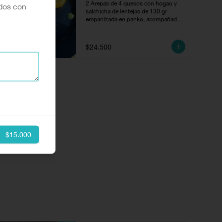
2 Arepas de 4 quesos con hogao y 
dos con
salchicha de lentejas de 130 gr 
empanizada en panko, acompañado 
con escabeche de cubios y chuguas.
$24.500
$15.000