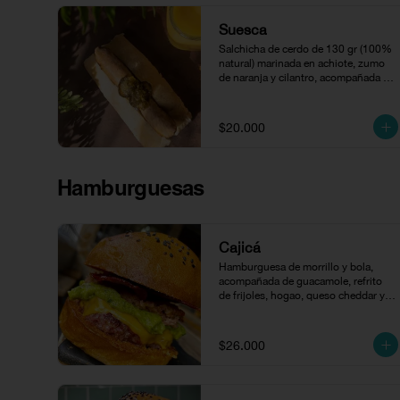
Suesca
Salchicha de cerdo de 130 gr (100% 
natural) marinada en achiote, zumo 
de naranja y cilantro, acompañada 
con compota de jalapeños.
$20.000
Hamburguesas
Cajicá
Hamburguesa de morrillo y bola, 
acompañada de guacamole, refrito 
de frijoles, hogao, queso cheddar y 
tocineta en pan brioche
$26.000