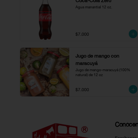
Coca-Cola Zero
Agua manantial 12 oz.
$7.000
Jugo de mango con
maracuyá
Jugo de mango-maracuyá (100% 
natural) de 12 oz
$7.000
Conóce