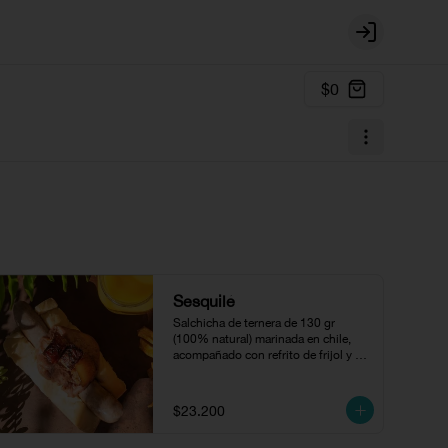
Login
$0
Sesquilé
Salchicha de ternera de 130 gr 
(100% natural) marinada en chile, 
acompañado con refrito de frijol y 
chicharrón.
$23.200