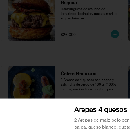
Ráquira
Hamburguesa de res, bbq de 
tamarindo, tocineta y queso amarillo 
en pan brioche.
$26.000
Calera Nemocón
2 Arepas de 4 quesos con hogao y 
salchicha de cerdo de 130 gr (100% 
natural) marinada en jengibre, panela 
y soya acompañada con puré de 
aguacate.
$24.500
Arepas 4 quesos
2 Arepas de maíz peto co
Calera Villa De Leyva
paipa, queso blanco, ques