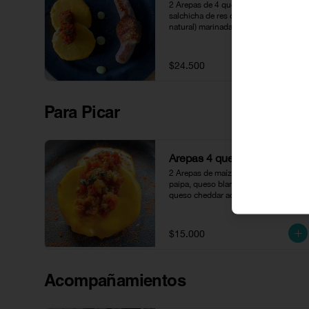
2 Arepas de 4 quesos con hohago y 
salchicha de res de 130 gr (100% 
natural) marinada en posta 
cartagenera, acompañada de cayeye.
$24.500
Para Picar
Arepas 4 quesos
2 Arepas de maíz peto con queso 
paipa, queso blanco, queso crema y 
queso cheddar acompañados con 
hogao.
$15.000
Acompañamientos