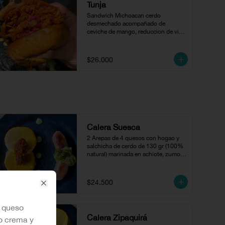
Tunja
Sandwich Michoacan cerdo 
desmechado acompañado de 
ceviche de mango, reduccion de vino 
en pan brioche.
$26.000
Calera Suesca
2 Arepas de 4 quesos con hogao y  
salchicha de cerdo de 130 gr (100% 
natural) marinada en achiote, zumo 
de naranja y cilantro, acompañada 
con compota de jalapeños.
$24.500
Close
n queso
Calera Zipaquirá
o crema y