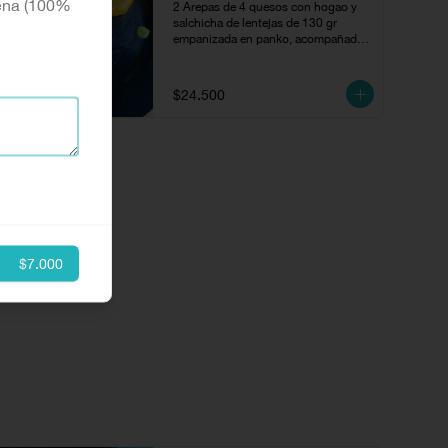
uena (100%
2 Arepas de 4 quesos con hogao y 
salchicha de lentejas de 130 gr 
empanizada en panko, acompañado 
con escabeche de cubios y chuguas.
$24.500
$7.000