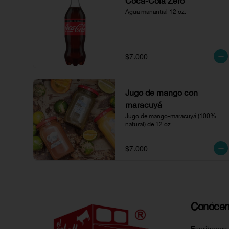
Coca-Cola Zero
Agua manantial 12 oz.
$7.000
Jugo de mango con
maracuyá
Jugo de mango-maracuyá (100% 
natural) de 12 oz
$7.000
Conóce