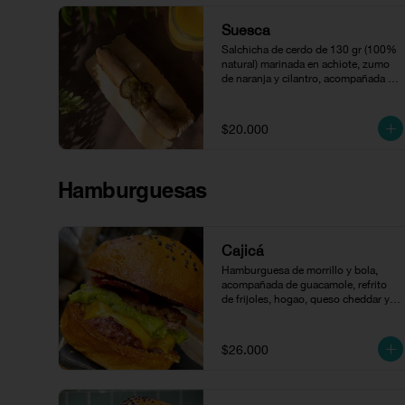
Suesca
Salchicha de cerdo de 130 gr (100% 
natural) marinada en achiote, zumo 
de naranja y cilantro, acompañada 
con compota de jalapeños.
$20.000
Hamburguesas
Cajicá
Hamburguesa de morrillo y bola, 
acompañada de guacamole, refrito 
de frijoles, hogao, queso cheddar y 
tocineta en pan brioche
$26.000