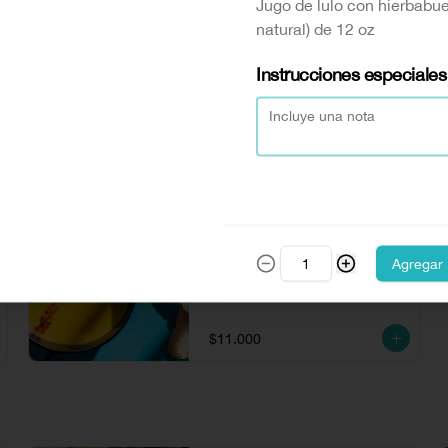
Jugo de lulo con hierbab
2 Arepas de 4 quesos con hogao y 
salchicha de pollo y tocineta de 130 
natural) de 12 oz
gr (100% natural) acompañada con 
salsa puerro.
Instrucciones especiales
$24.500
Crema de ahuyama
Crema de ahuyama acompañada de 
Agregar
queso paipa y tostada de pan.
$11.000