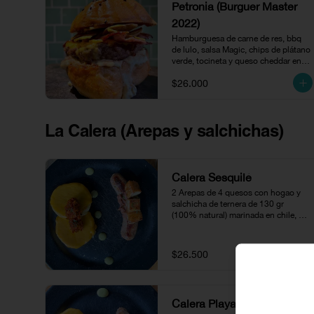
Petronia (Burguer Master
2022)
Hamburguesa de carne de res, bbq 
de lulo, salsa Magic, chips de plátano 
verde, tocineta y queso cheddar en 
pan brioche.
$26.000
La Calera (Arepas y salchichas)
Calera Sesquilé
2 Arepas de 4 quesos con hogao y 
salchicha de ternera de 130 gr 
(100% natural) marinada en chile, 
acompañado con refrito de frijol y 
chicharrón.
$26.500
Calera Playa Blanca