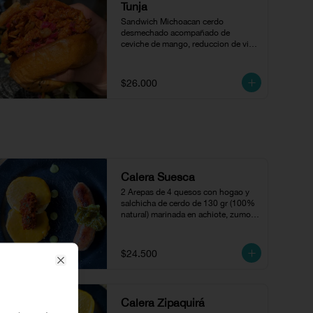
Tunja
Sandwich Michoacan cerdo 
desmechado acompañado de 
ceviche de mango, reduccion de vino 
en pan brioche.
$26.000
Calera Suesca
2 Arepas de 4 quesos con hogao y  
salchicha de cerdo de 130 gr (100% 
natural) marinada en achiote, zumo 
de naranja y cilantro, acompañada 
con compota de jalapeños.
$24.500
Close
Calera Zipaquirá