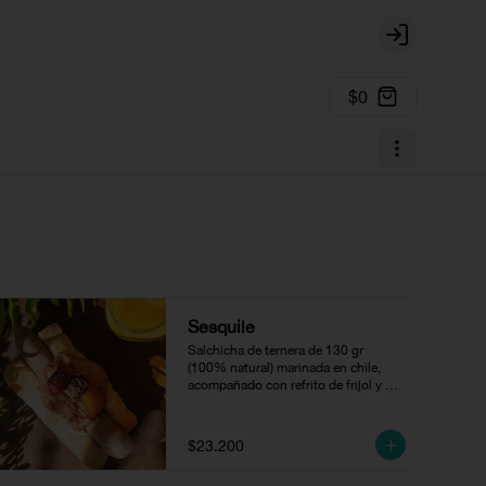
Login
$0
Sesquilé
Salchicha de ternera de 130 gr 
(100% natural) marinada en chile, 
acompañado con refrito de frijol y 
chicharrón.
$23.200