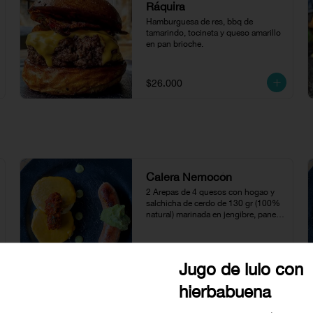
Ráquira
Hamburguesa de res, bbq de 
tamarindo, tocineta y queso amarillo 
en pan brioche.
$26.000
Calera Nemocón
2 Arepas de 4 quesos con hogao y 
salchicha de cerdo de 130 gr (100% 
natural) marinada en jengibre, panela 
y soya acompañada con puré de 
aguacate.
$24.500
Jugo de lulo con
hierbabuena
Calera Villa De Leyva