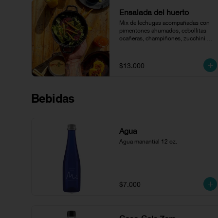
Ensalada del huerto
Mix de lechugas acompañadas con 
pimentones ahumados, cebollitas 
ocañeras, champiñones, zucchini 
salteado, queso paipa, queso 
cheddar y aguacate bañados en 
vinagreta de la casa.
$13.000
Bebidas
Agua
Agua manantial 12 oz.
$7.000