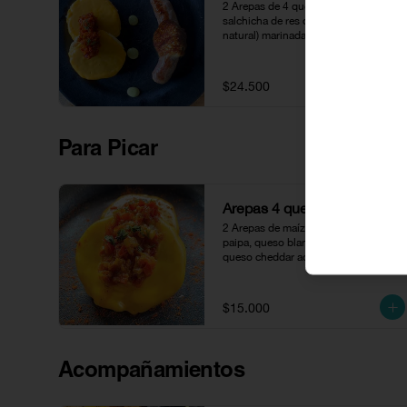
2 Arepas de 4 quesos con hohago y 
salchicha de res de 130 gr (100% 
natural) marinada en posta 
cartagenera, acompañada de cayeye.
$24.500
Para Picar
Arepas 4 quesos
2 Arepas de maíz peto con queso 
paipa, queso blanco, queso crema y 
queso cheddar acompañados con 
hogao.
$15.000
Acompañamientos