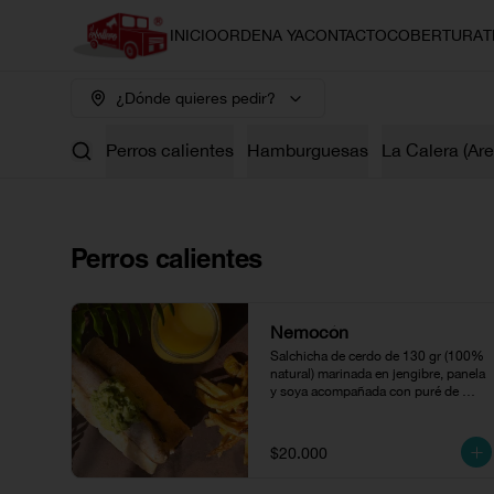
INICIO
ORDENA YA
CONTACTO
COBERTURA
T
¿Dónde quieres pedir?
Perros calientes
Hamburguesas
La Calera (Ar
Perros calientes
Nemocón
Salchicha de cerdo de 130 gr (100% 
natural) marinada en jengibre, panela 
y soya acompañada con puré de 
aguacate.
$20.000