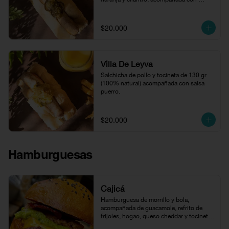
compota de jalapeños.
$20.000
Villa De Leyva
Salchicha de pollo y tocineta de 130 gr 
(100% natural) acompañada con salsa 
puerro.
$20.000
Hamburguesas
Cajicá
Hamburguesa de morrillo y bola, 
acompañada de guacamole, refrito de 
frijoles, hogao, queso cheddar y tocineta 
en pan brioche