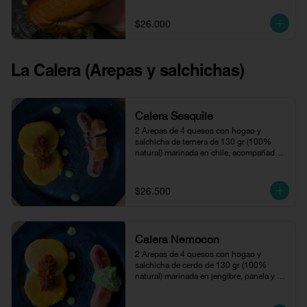
$26.000
La Calera (Arepas y salchichas)
Calera Sesquilé
2 Arepas de 4 quesos con hogao y 
salchicha de ternera de 130 gr (100% 
natural) marinada en chile, acompañado 
con refrito de frijol y chicharrón.
$26.500
Calera Nemocón
2 Arepas de 4 quesos con hogao y 
salchicha de cerdo de 130 gr (100% 
natural) marinada en jengibre, panela y 
soya acompañada con puré de aguacate.