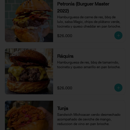
Petronia (Burguer Master
2022)
Hamburguesa de carne de res, bbq de 
lulo, salsa Magic, chips de plátano verde, 
tocineta y queso cheddar en pan brioche.
$26.000
Ráquira
Hamburguesa de res, bbq de tamarindo, 
tocineta y queso amarillo en pan brioche.
$26.000
Tunja
Sandwich Michoacan cerdo desmechado 
acompañado de ceviche de mango, 
reduccion de vino en pan brioche.