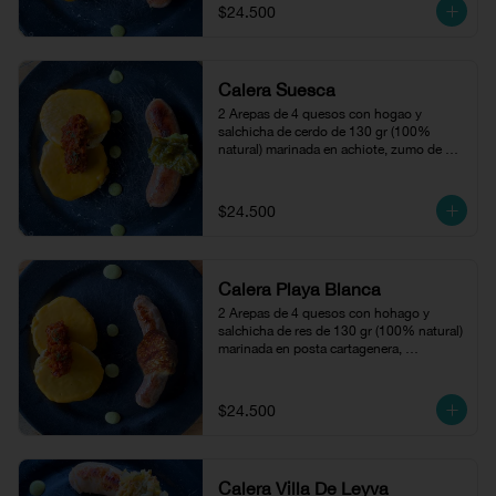
$24.500
Calera Suesca
2 Arepas de 4 quesos con hogao y  
salchicha de cerdo de 130 gr (100% 
natural) marinada en achiote, zumo de 
naranja y cilantro, acompañada con 
compota de jalapeños.
$24.500
Calera Playa Blanca
2 Arepas de 4 quesos con hohago y 
salchicha de res de 130 gr (100% natural) 
marinada en posta cartagenera, 
acompañada de cayeye.
$24.500
Calera Villa De Leyva