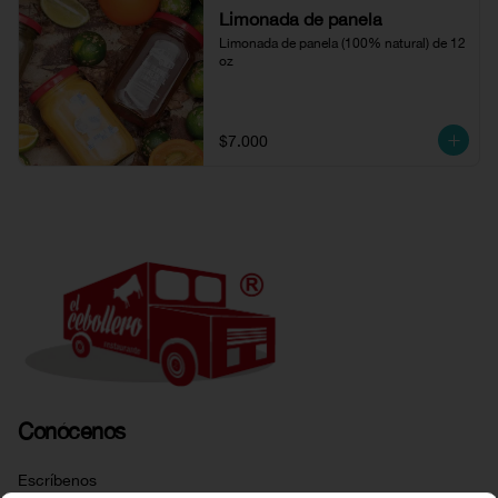
Limonada de panela
Limonada de panela (100% natural) de 12 
oz
$7.000
Conócenos
Escríbenos