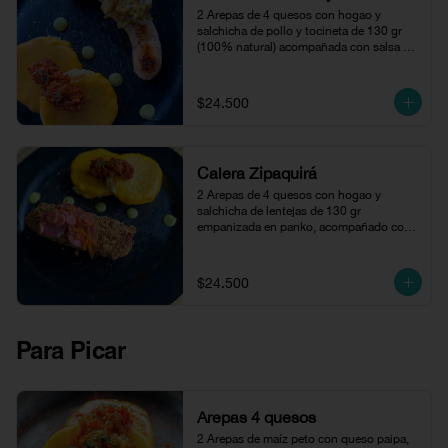
2 Arepas de 4 quesos con hogao y 
salchicha de pollo y tocineta de 130 gr 
(100% natural) acompañada con salsa 
puerro.
$24.500
Calera Zipaquirá
2 Arepas de 4 quesos con hogao y 
salchicha de lentejas de 130 gr 
empanizada en panko, acompañado con 
escabeche de cubios y chuguas.
$24.500
Para Picar
Arepas 4 quesos
2 Arepas de maíz peto con queso paipa, 